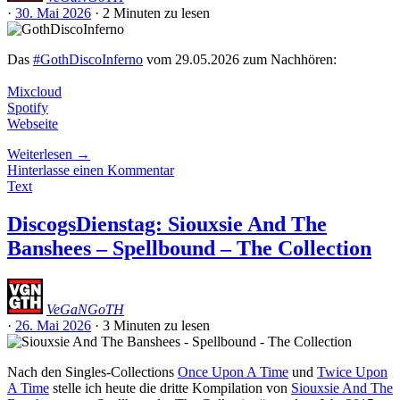
·
30. Mai 2026
·
2 Minuten
zu lesen
Das
#GothDiscoInferno
vom 29.05.2026 zum Nachhören:
Mixcloud
Spotify
Webseite
Weiterlesen
→
Hinterlasse einen Kommentar
Text
DiscogsDienstag: Siouxsie And The
Banshees – Spellbound – The Collection
VeGaNGoTH
·
26. Mai 2026
·
3 Minuten
zu lesen
Nach den Singles-Collections
Once Upon A Time
und
Twice Upon
A Time
stelle ich heute die dritte Kompilation von
Siouxsie And The