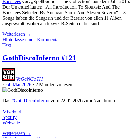
Banshees
vor: „Spellbound – The Collection“ aus dem Jahr 2015.
Der Untertitel lautet: „An Introduction To Siouxsie And The
Banshees Selected By Siouxsie Sioux And Steven Severin“. 18
Songs haben die Sängerin und der Bassist von allen 11 Alben
ausgewählt, wobei auch zwei B-Seiten dabei sind.
Weiterlesen
→
Hinterlasse einen Kommentar
Text
GothDiscoInferno #121
VeGaNGoTH
·
24. Mai 2026
·
2 Minuten
zu lesen
Das
#GothDiscoInferno
vom 22.05.2026 zum Nachhören:
Mixcloud
Spotify
Webseite
Weiterlesen
→