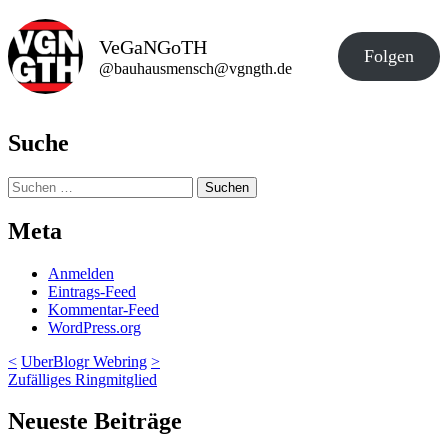
VeGaNGoTH
Folgen
@bauhausmensch@vgngth.de
Suche
Suchen
nach:
Meta
Anmelden
Eintrags-Feed
Kommentar-Feed
WordPress.org
<
UberBlogr Webring
>
Zufälliges Ringmitglied
Neueste Beiträge