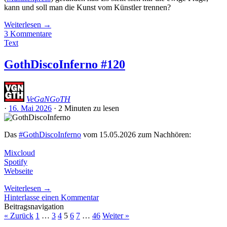
kann und soll man die Kunst vom Künstler trennen?
Weiterlesen
→
3 Kommentare
Text
GothDiscoInferno #120
VeGaNGoTH
·
16. Mai 2026
·
2 Minuten
zu lesen
Das
#GothDiscoInferno
vom 15.05.2026 zum Nachhören:
Mixcloud
Spotify
Webseite
Weiterlesen
→
Hinterlasse einen Kommentar
Beitragsnavigation
« Zurück
1
…
3
4
5
6
7
…
46
Weiter »