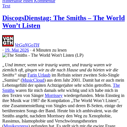
Hinterlasse einen Kommentar
Text
DiscogsDienstag: The Smiths – The World
Won’t Listen
VeGaNGoTH
·
19. Mai 2026
·
4 Minuten
zu lesen
„Und immer, wenn wir traurig waren, und traurig waren wir
ziemlich oft, gingen wir zu dir nach Hause und da hörten wir die
Smiths“
singt
Farin Urlaub
im Refrain seiner zweiten Solo-Single
„Sumisu“ (
MusicCloud
) aus dem Jahr 2001. Damit hat er auch mein
Lebensgefühl der späten Achtzigerjahre sehr schön getroffen.
The
Smiths
waren für mich damals sehr wichtig und ich habe mich in
den Texten von Sänger
Morrissey
wiedergefunden. Mein Einstieg in
ihre Musik war 1987 die Kompilation „The World Won’t Listen“,
eine Zusammenstellung von Singles und deren B-Seiten, einige der
berührensten Songs der Band. Heute bin ich ambivalent, was die
Smiths angeht, nachdem Morrissey den Weg zu Xenophobie,
Rassimus, Islamophobie und Verschwörungstheorien
(
Musikexpress
) gefunden hat. Es stellt sich mir die ewige Frage,