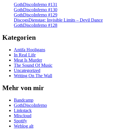
GothDiscoInferno #131
GothDiscoInferno #130
GothDiscoInferno #129
DiscogsDienstag: Invisible Limits – Devil Dance
GothDiscoInferno #128
Kategorien
Antifa Hooligans
In Real Life
Meat Is Murder
The Sound Of Music
Uncategorized
Writing On The Wall
Mehr von mir
Bandcamp
GothDiscoInferno
Linkstack
Mixcloud
Spotify
Weblog alt