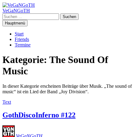
Zum
Inhalt
VeGaNGoTH
springen
Suchen
nach:
Hauptmenü
Start
Friends
Termine
Kategorie:
The Sound Of
Music
In dieser Kategorie erscheinen Beiträge über Musik. „The sound of
music“ ist ein Lied der Band „Joy Division“.
Text
GothDiscoInferno #122
VeGaNGoTH