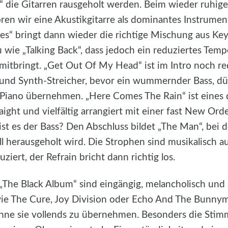
“ die Gitarren rausgeholt werden. Beim wieder ruhig
ren wir eine Akustikgitarre als dominantes Instrument
Lies“ bringt dann wieder die richtige Mischung aus K
u wie „Talking Back“, dass jedoch ein reduziertes Tem
 mitbringt. „Get Out Of My Head“ ist im Intro noch re
 und Synth-Streicher, bevor ein wummernder Bass, dü
Piano übernehmen. „Here Comes The Rain“ ist eines 
aight und vielfältig arrangiert mit einer fast New Or
 ist es der Bass? Den Abschluss bildet „The Man“, bei
ll herausgeholt wird. Die Strophen sind musikalisch a
ziert, der Refrain bricht dann richtig los.
 „The Black Album“ sind eingängig, melancholisch und 
wie The Cure, Joy Division oder Echo And The Bunny
hne sie vollends zu übernehmen. Besonders die Sti