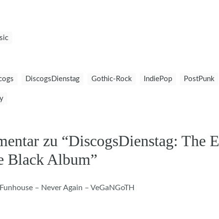
sic
cogs
DiscogsDienstag
Gothic-Rock
IndiePop
PostPunk
y
entar zu “
DiscogsDienstag: The 
e Black Album
”
 Funhouse – Never Again – VeGaNGoTH