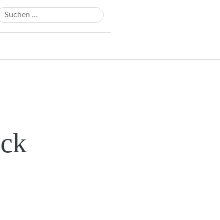
Suchen
ach:
ack