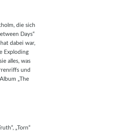
holm, die sich
Between Days“
hat dabei war,
he Exploding
ie alles, was
renriffs und
 Album „The
uth“, „Torn“