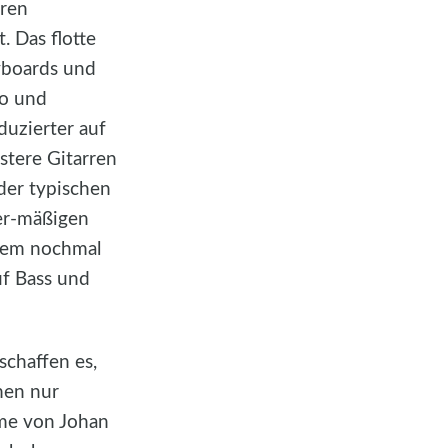
eren
. Das flotte
eyboards und
po und
duzierter auf
stere Gitarren
der typischen
der-mäßigen
 dem nochmal
uf Bass und
schaffen es,
men nur
mme von Johan