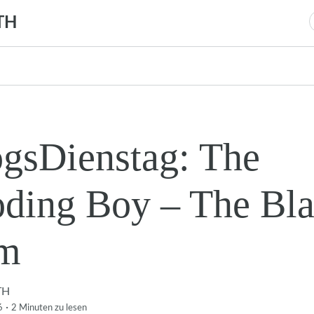
TH
n
gsDienstag: The
ding Boy – The Bl
m
TH
·
6
2 Minuten
zu lesen