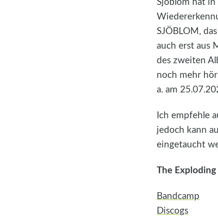
Sjöblom hat in
Wiedererkennun
SJÖBLOM, das l
auch erst aus M
des zweiten Al
noch mehr höre
a. am 25.07.2
Ich empfehle a
jedoch kann au
eingetaucht w
The Exploding
Bandcamp
Discogs