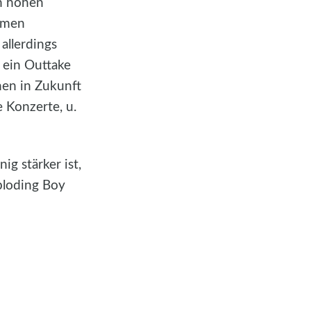
en hohen
Namen
allerdings
r ein Outtake
nen in Zukunft
 Konzerte, u.
g stärker ist,
ploding Boy