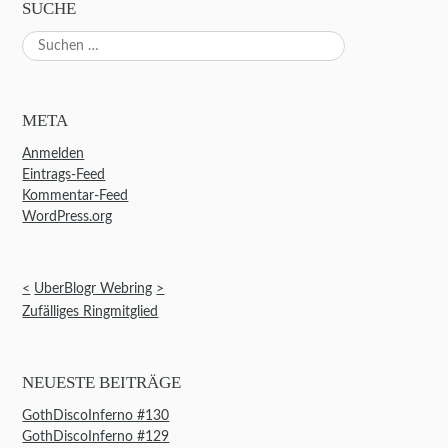
SUCHE
Suchen
nach:
META
Anmelden
Eintrags-Feed
Kommentar-Feed
WordPress.org
<
UberBlogr Webring
>
Zufälliges Ringmitglied
NEUESTE BEITRÄGE
GothDiscoInferno #130
GothDiscoInferno #129