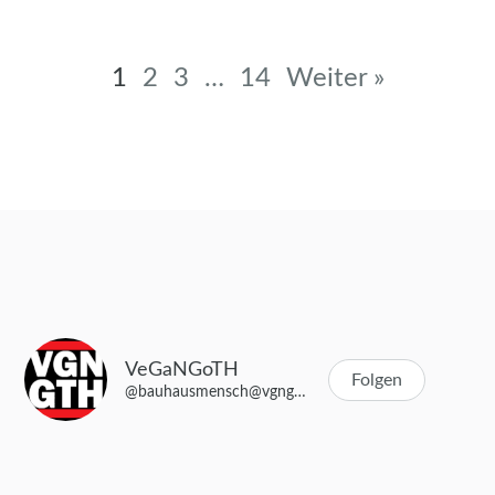
Beitragsnavigation
1
2
3
…
14
Weiter »
VeGaNGoTH
Folgen
@bauhausmensch@vgngth.de