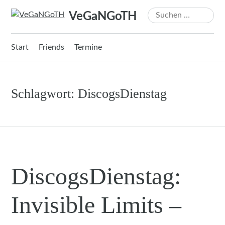
Zum
Suchen
VeGaNGoTH
Inhalt
nach:
springen
Start
Friends
Termine
Schlagwort:
DiscogsDienstag
DiscogsDienstag:
Invisible Limits –