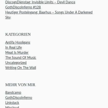
DiscogsDienstag: Invisible Limits – Devil Dance
GothDiscoInferno #128
Heutiger Posteingang: Baarhus – Songs Under A Darkened
Sky
KATEGORIEN
Antifa Hooligans
In Real Life
Meat Is Murder
The Sound Of Music
Uncategorized
Writing On The Wall
MEHR VON MIR
Bandcamp
GothDiscoInferno
Linkstack
Mixcloud