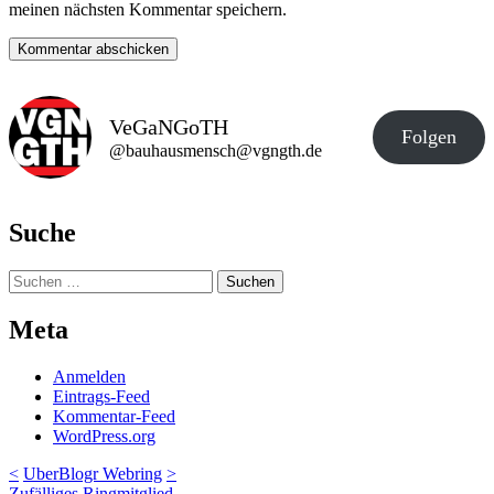
meinen nächsten Kommentar speichern.
VeGaNGoTH
Folgen
@bauhausmensch@vgngth.de
Suche
Suchen
nach:
Meta
Anmelden
Eintrags-Feed
Kommentar-Feed
WordPress.org
<
UberBlogr Webring
>
Zufälliges Ringmitglied