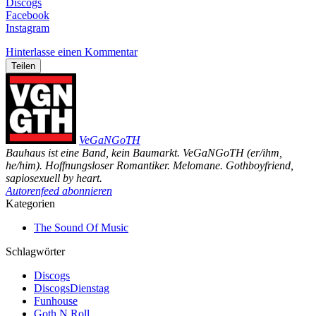
Discogs
Facebook
Instagram
Hinterlasse einen Kommentar
Teilen
VeGaNGoTH
Bauhaus ist eine Band, kein Baumarkt. VeGaNGoTH (er/ihm,
he/him). Hoffnungsloser Romantiker. Melomane. Gothboyfriend,
sapiosexuell by heart.
Autorenfeed abonnieren
Kategorien
The Sound Of Music
Schlagwörter
Discogs
DiscogsDienstag
Funhouse
Goth N Roll