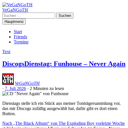
Zum
Inhalt
VeGaNGoTH
springen
Suchen
nach:
Hauptmenü
Start
Friends
Termine
Text
DiscogsDienstag: Funhouse – Never Again
VeGaNGoTH
·
7. Juli 2026
·
2 Minuten
zu lesen
Dienstags stelle ich ein Stück aus meiner Tonträgersammlung vor,
das mir Discogs zufällig ausgewählt hat, dafür gibt es dort einen
Button.
Nach „The Black Album“ von The Exploding Boy vorletzte Woche