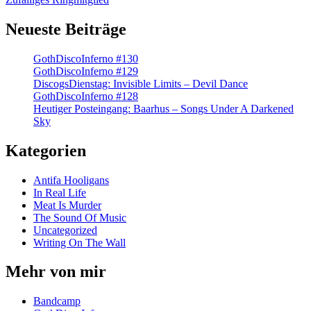
Neueste Beiträge
GothDiscoInferno #130
GothDiscoInferno #129
DiscogsDienstag: Invisible Limits – Devil Dance
GothDiscoInferno #128
Heutiger Posteingang: Baarhus – Songs Under A Darkened
Sky
Kategorien
Antifa Hooligans
In Real Life
Meat Is Murder
The Sound Of Music
Uncategorized
Writing On The Wall
Mehr von mir
Bandcamp