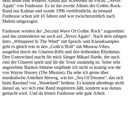
steht heute eine weiteres Album aus Schweden im Focus: „Never
Again“ von Funhouse. Es ist das zweite Album der Gothic-Rock-
Band aus Kalmar und wurde 1996 veröffentlicht, da bestand
Funhouse schon seit 10 Jahren und war zwischenzeitlich nach
Malmö umgezogen.
Funhouse werden der „Second Wave Of Gothic Rock“ zugeordnet
und das zementieren sie auch auf „Never Again“. Nach dem ruhigen
Intro „Whispered In The Wind“ mit Sprach- und Klassiksamples
geht es gleich rein in den „Goth’n’Roll“ mit Mission-Vibes,
ausgelöst durch die Gitarren-Riffs und den treibenden Rhythmus.
Den Unterschied macht für mich Sänger Mikael Hartle, der auch
eine der Gitarren spielt und für die Texte zuständig ist. Seine sehr
angenehme Bariton-Stimme empfinde ich nicht so kratzig wie die
von Wayne Hussey (The Mission). Da sehe ich gerne über
musikalische Anleihen hinweg, wie bei „Sea Of Dreams“, das sich
beim Basslauf von „Wasteland“ bedient. Es kommt allerdings nicht
darauf an, wo sich eine Band inspirieren läßt, sondern was daraus
gemacht wird. Und da leisten Funhouse sehr gute Arbeit.