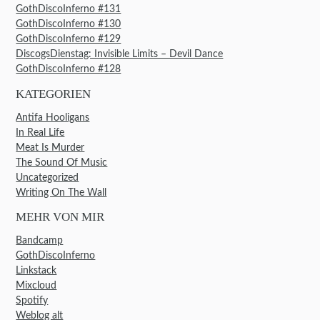
GothDiscoInferno #131
GothDiscoInferno #130
GothDiscoInferno #129
DiscogsDienstag: Invisible Limits – Devil Dance
GothDiscoInferno #128
KATEGORIEN
Antifa Hooligans
In Real Life
Meat Is Murder
The Sound Of Music
Uncategorized
Writing On The Wall
MEHR VON MIR
Bandcamp
GothDiscoInferno
Linkstack
Mixcloud
Spotify
Weblog alt