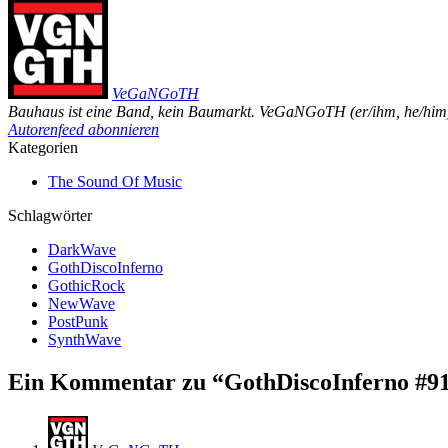
VeGaNGoTH
Bauhaus ist eine Band, kein Baumarkt. VeGaNGoTH (er/ihm, he/him).
Autorenfeed abonnieren
Kategorien
The Sound Of Music
Schlagwörter
DarkWave
GothDiscoInferno
GothicRock
NewWave
PostPunk
SynthWave
Ein Kommentar zu “
GothDiscoInferno #9