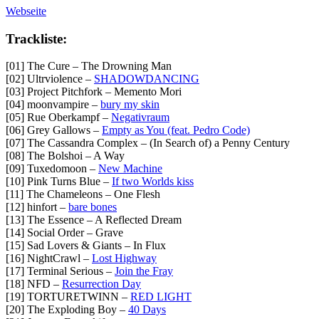
Webseite
Trackliste:
[01] The Cure – The Drowning Man
[02] Ultrviolence –
SHADOWDANCING
[03] Project Pitchfork – Memento Mori
[04] moonvampire –
bury my skin
[05] Rue Oberkampf –
Negativraum
[06] Grey Gallows –
Empty as You (feat. Pedro Code)
[07] The Cassandra Complex – (In Search of) a Penny Century
[08] The Bolshoi – A Way
[09] Tuxedomoon –
New Machine
[10] Pink Turns Blue –
If two Worlds kiss
[11] The Chameleons – One Flesh
[12] hinfort –
bare bones
[13] The Essence – A Reflected Dream
[14] Social Order – Grave
[15] Sad Lovers & Giants – In Flux
[16] NightCrawl –
Lost Highway
[17] Terminal Serious –
Join the Fray
[18] NFD –
Resurrection Day
[19] TORTURETWINN –
RED LIGHT
[20] The Exploding Boy –
40 Days