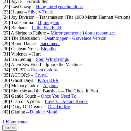
[21] Joyce – Formskifter
[22] Last Grasp –
Hang the Hypochondriac
[23] Hapax –
Silvery Track
[24] Joy Division – Transmission (The 1980 Martin Hannett Version)
[25] Transportna –
Один день
[26] Bauhaus –
In the Flat Field
[27] A Shrine to Failure –
Mirror (someone i don’t recognize)
[28] The Discussion –
Deathtripper – Graveface Version
[29] Blood Dance –
Sacrament
[30] Chateau Noir –
Bloodlet
[31] Violence – Hurt
[32] Ian Leding –
Soul Whisperings
[33] Alien Sex Fiend – Ignore the Machine
[34] IST IST –
Repercussions
[35] ACTORS –
Crystal
[36] Ghost Days –
KISS HER
[37] Memory Index –
Asylum
[38] Siouxsie and the Banshees – The Ghost In You
[39] Gentle Touch –
Once You Used To
[40] Clan of Xymox –
Lovers – Actors Remix
[41] Diary Of Dreams –
Dead to Me
[42] Glaring –
Dunkler Mond
1 Kommentar
Teilen