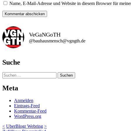
Name, E-Mail-Adresse und Website in diesem Browser für meine
VeGaNGoTH
@bauhausmensch@vgngth.de
Suche
Suchen
nach:
Meta
Anmelden
Eintrags-Feed
Kommentar-Feed
WordPress.org
<
UberBlogr Webring
>