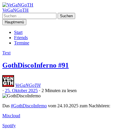
Zum
Inhalt
VeGaNGoTH
springen
Suchen
nach:
Hauptmenü
Start
Friends
Termine
Text
GothDiscoInferno #91
VeGaNGoTH
·
25. Oktober 2025
·
2 Minuten
zu lesen
Das
#GothDiscoInferno
vom 24.10.2025 zum Nachhören:
Mixcloud
Spotify