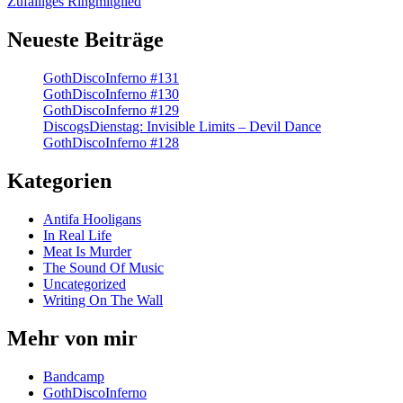
Zufälliges Ringmitglied
Neueste Beiträge
GothDiscoInferno #131
GothDiscoInferno #130
GothDiscoInferno #129
DiscogsDienstag: Invisible Limits – Devil Dance
GothDiscoInferno #128
Kategorien
Antifa Hooligans
In Real Life
Meat Is Murder
The Sound Of Music
Uncategorized
Writing On The Wall
Mehr von mir
Bandcamp
GothDiscoInferno