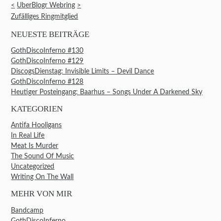
<
UberBlogr Webring
>
Zufälliges Ringmitglied
NEUESTE BEITRÄGE
GothDiscoInferno #130
GothDiscoInferno #129
DiscogsDienstag: Invisible Limits – Devil Dance
GothDiscoInferno #128
Heutiger Posteingang: Baarhus – Songs Under A Darkened Sky
KATEGORIEN
Antifa Hooligans
In Real Life
Meat Is Murder
The Sound Of Music
Uncategorized
Writing On The Wall
MEHR VON MIR
Bandcamp
GothDiscoInferno