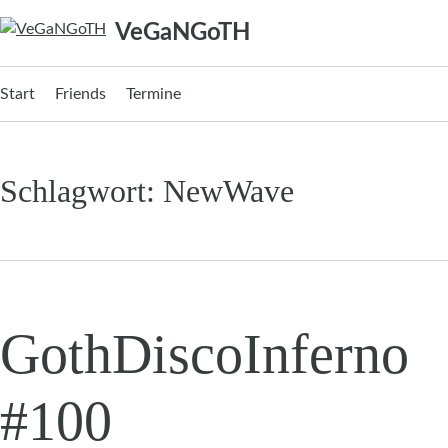
Zum
VeGaNGoTH
Inhalt
springen
Start
Friends
Termine
Schlagwort:
NewWave
GothDiscoInferno
#100