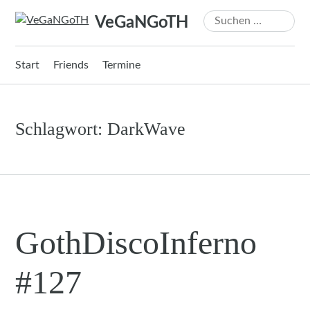
Zum
Suchen
VeGaNGoTH
Inhalt
nach:
springen
Start
Friends
Termine
Schlagwort:
DarkWave
GothDiscoInferno
#127