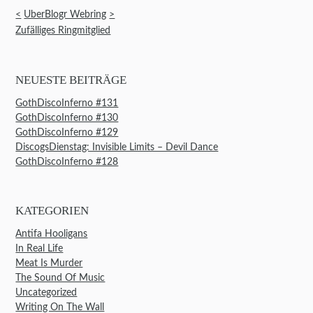
<
UberBlogr Webring
>
Zufälliges Ringmitglied
NEUESTE BEITRÄGE
GothDiscoInferno #131
GothDiscoInferno #130
GothDiscoInferno #129
DiscogsDienstag: Invisible Limits – Devil Dance
GothDiscoInferno #128
KATEGORIEN
Antifa Hooligans
In Real Life
Meat Is Murder
The Sound Of Music
Uncategorized
Writing On The Wall