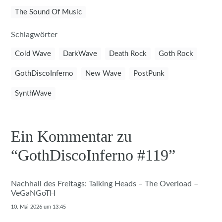
The Sound Of Music
Schlagwörter
Cold Wave
DarkWave
Death Rock
Goth Rock
GothDiscoInferno
New Wave
PostPunk
SynthWave
Ein Kommentar zu
“
GothDiscoInferno #119
”
Nachhall des Freitags: Talking Heads – The Overload –
VeGaNGoTH
10. Mai 2026 um 13:45