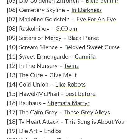
[05] Die Goldenen Zitronen –
Bleib bei mir
[06] Cemetery Skyline –
In Darkness
[07] Madeline Goldstein –
Eye For An Eye
[08] Raskolnikov –
3:00 am
[09] Sisters of Mercy – Black Planet
[10] Scream Silence – Beloved Sweet Curse
[11] Sweet Ermengarde –
Carmilla
[12] In The Nursery –
Twins
[13] The Cure – Give Me It
[14] Cold Union –
Like Robots
[15] Hawel/McPhail –
best before
[16] Bauhaus –
Stigmata Martyr
[17] The Calm Grey –
These Grey Alleys
[18] Tv Heart Attack – This Song is About You
[19] Die Art – Endlos