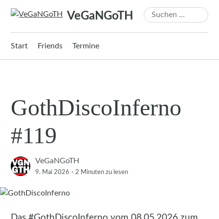
Zum
Suchen
VeGaNGoTH
Inhalt
nach:
springen
Start
Friends
Termine
GothDiscoInferno
#119
VeGaNGoTH
·
9. Mai 2026
2 Minuten
zu lesen
Das
#GothDiscoInferno
vom 08.05.2026 zum