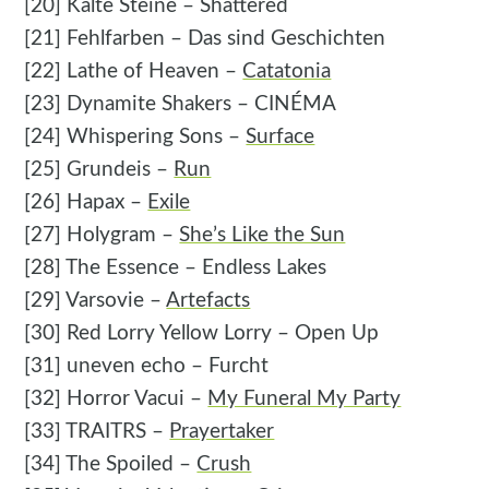
[20] Kalte Steine – Shattered
[21] Fehlfarben – Das sind Geschichten
[22] Lathe of Heaven –
Catatonia
[23] Dynamite Shakers – CINÉMA
[24] Whispering Sons –
Surface
[25] Grundeis –
Run
[26] Hapax –
Exile
[27] Holygram –
She’s Like the Sun
[28] The Essence – Endless Lakes
[29] Varsovie –
Artefacts
[30] Red Lorry Yellow Lorry – Open Up
[31] uneven echo – Furcht
[32] Horror Vacui –
My Funeral My Party
[33] TRAITRS –
Prayertaker
[34] The Spoiled –
Crush