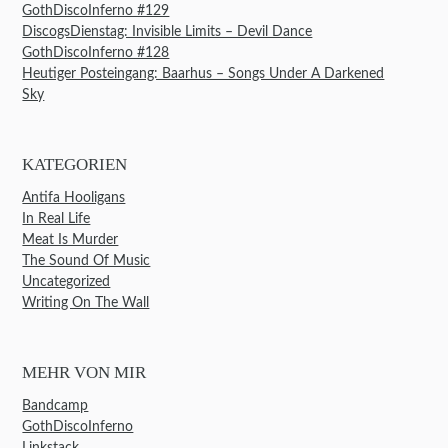
GothDiscoInferno #129
DiscogsDienstag: Invisible Limits – Devil Dance
GothDiscoInferno #128
Heutiger Posteingang: Baarhus – Songs Under A Darkened
Sky
KATEGORIEN
Antifa Hooligans
In Real Life
Meat Is Murder
The Sound Of Music
Uncategorized
Writing On The Wall
MEHR VON MIR
Bandcamp
GothDiscoInferno
Linkstack