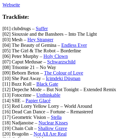
Webseite
Trackliste:
[01] clubdrugs –
Suffer
[02] Siouxsie and the Banshees – Into The Light
[03] Mesh –
Hey Stranger
[04] The Beauty of Gemina –
Endless Ever
[05] The Girl & The Robot – Borderline
[06] Peter Murphy –
Holy Clown
[07] Caput Medusae –
Schwarzschild
[08] Trisomie 21 – No Way
[09] Beborn Beton –
The Colour of Love
[10] She Past Away –
İçimdeki Düşman
[11] Buzz Kull –
Black Gate
[12] Depeche Mode – But Not Tonight – Extended Remix
[13] Fotocrime –
Unthinkable
[14] SIIE –
Papier Glacé
[15] Red Lorry Yellow Lorry – World Around
[16] Dead Can Dance – Fortune – Remastered
[17] Geometric Vision –
Stella
[18] Nadjanoise –
Nuclear Kisses
[19] Chain Cult –
Shallow Grave
[20] Bragolin –
Not All Are Real