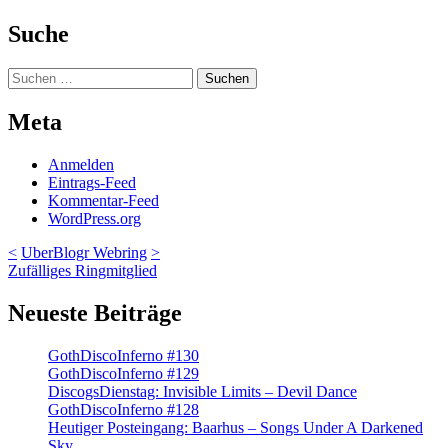
Suche
Suchen
nach:
Meta
Anmelden
Eintrags-Feed
Kommentar-Feed
WordPress.org
<
UberBlogr Webring
>
Zufälliges Ringmitglied
Neueste Beiträge
GothDiscoInferno #130
GothDiscoInferno #129
DiscogsDienstag: Invisible Limits – Devil Dance
GothDiscoInferno #128
Heutiger Posteingang: Baarhus – Songs Under A Darkened
Sky