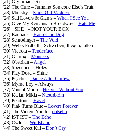
[21] Grýlurnar – Sísí
[22] The Cure – Jumping Someone Else’s Train
[23] Ministry –
Same Old Madness
[24] Sad Lovers & Giants –
When I See You
[25] Give My Remains to Broadway –
Hate Me
[26] +SHE+ – NOT YOUR BOX
[27] Bauhaus –
Hair of the Dog
[28] Schrödinger –
The Void
[29] Welle: Erdball – Schweben, fliegen, fallen
[30] Victrola –
Tenderface
[31] Glaring –
Monsters
[32] Obsidian –
Angel
[33] Specimen – Holes
[34] Play Dead – Shine
[35] Psyche –
Dance After Curfew
[36] Myrna Loy – Always
[37] Vandal Moon –
Heaven Without You
[38] Kælan Mikla –
Næturblóm
[39] Pelotone –
Havet
[40] Pink Turns Blue –
Lovers Forever
[41] The Violent Youth –
potselui
[42] IST IST –
The Echo
[43] Cwfen –
Wolfsbane
[44] The Sweet Kill –
Don’t Cry