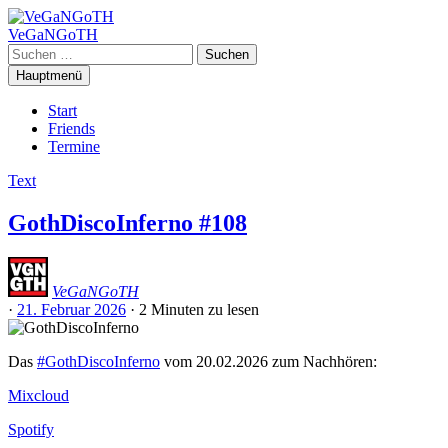
Zum
Inhalt
VeGaNGoTH
springen
Suchen
nach:
Hauptmenü
Start
Friends
Termine
Text
GothDiscoInferno #108
VeGaNGoTH
·
21. Februar 2026
·
2 Minuten
zu lesen
Das
#GothDiscoInferno
vom 20.02.2026 zum Nachhören:
Mixcloud
Spotify