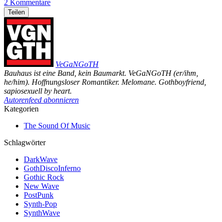
2 Kommentare
Teilen
VeGaNGoTH
Bauhaus ist eine Band, kein Baumarkt. VeGaNGoTH (er/ihm,
he/him). Hoffnungsloser Romantiker. Melomane. Gothboyfriend,
sapiosexuell by heart.
Autorenfeed abonnieren
Kategorien
The Sound Of Music
Schlagwörter
DarkWave
GothDiscoInferno
Gothic Rock
New Wave
PostPunk
Synth-Pop
SynthWave