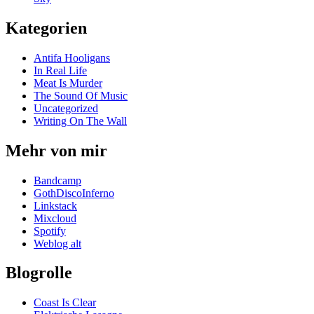
Kategorien
Antifa Hooligans
In Real Life
Meat Is Murder
The Sound Of Music
Uncategorized
Writing On The Wall
Mehr von mir
Bandcamp
GothDiscoInferno
Linkstack
Mixcloud
Spotify
Weblog alt
Blogrolle
Coast Is Clear