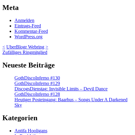
Meta
Anmelden
Eintrags-Feed
Kommentar-Feed
WordPress.org
<
UberBlogr Webring
>
Zufälliges Ringmitglied
Neueste Beiträge
GothDiscoInferno #130
GothDiscoInferno #129
DiscogsDienstag: Invisible Limits – Devil Dance
GothDiscoInferno #128
Heutiger Posteingang: Baarhus – Songs Under A Darkened
Sky
Kategorien
Antifa Hooligans