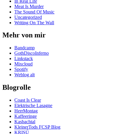
In Real Life
Meat Is Murder
The Sound Of Music
Uncategorized
Writing On The Wall
Mehr von mir
Bandcamp
GothDiscoInferno
Linkstack
Mixcloud
Spotify
Weblog alt
Blogrolle
Coast Is Clear
Elektrische Lasagne
HerrMontag
Kaffeeringe
Kasbachtal
KleinerTods FCSP Blog
KRISÚ