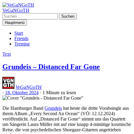
Zum
Inhalt
VeGaNGoTH
springen
Suchen
nach:
Hauptmenü
Start
Friends
Termine
Text
Grundeis – Distanced Far Gone
VeGaNGoTH
·
18. Oktober 2024
·
1 Minute
zu lesen
Die Hamburger Band
Grundeis
hat heute die dritte Vorabsingle aus
ihrem Album „Every Second An Ocean“ (VÖ: 12.12.2024)
veröffentlicht. Auf „Distanced Far Gone“ nimmt uns das Quartett
um Sängerin Laura Müller mit auf eine knapp 4-minütige kosmische
Reise, die von psychedelischen Shoegaze-Gitarren angetrieben