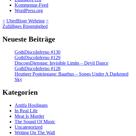
Kommentar-Feed
WordPress.org
<
UberBlogr Webring
>
Zufälliges Ringmitglied
Neueste Beiträge
GothDiscoInferno #130
GothDiscoInferno #129
DiscogsDienstag: Invisible Limits – Devil Dance
GothDiscoInferno #128
Heutiger Posteingang: Baarhus – Songs Under A Darkened
Sky
Kategorien
Antifa Hooligans
In Real Life
Meat Is Murder
The Sound Of Music
Uncategorized
Writing On The Wall