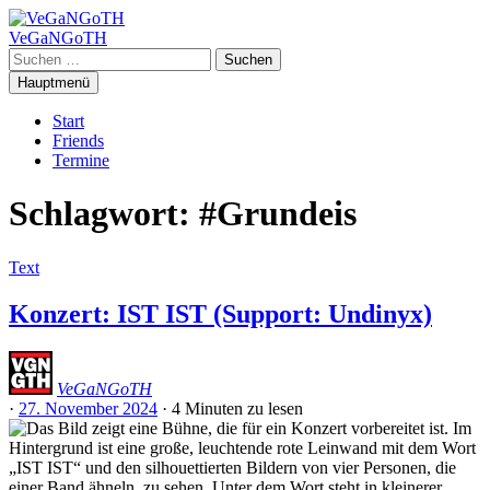
Zum
Inhalt
VeGaNGoTH
springen
Suchen
nach:
Hauptmenü
Start
Friends
Termine
Schlagwort:
#Grundeis
Text
Konzert: IST IST (Support: Undinyx)
VeGaNGoTH
·
27. November 2024
·
4 Minuten
zu lesen