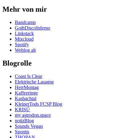
Mehr von mir
Bandcamp
GothDiscoInferno
Linkstack
Mixcloud
Spotify
Weblog alt
Blogrolle
Coast Is Clear
Elektrische Lasagne
HerrMontag
Kaffeeringe
Kasbachtal
KleinerTods FCSP Blog
KRISÚ
my astrodon.space
notizBlog
Sounds Vegan
Spontis
THOPAN