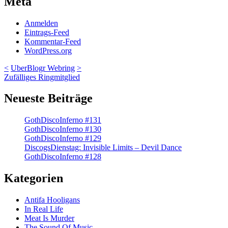
Meta
Anmelden
Eintrags-Feed
Kommentar-Feed
WordPress.org
<
UberBlogr Webring
>
Zufälliges Ringmitglied
Neueste Beiträge
GothDiscoInferno #131
GothDiscoInferno #130
GothDiscoInferno #129
DiscogsDienstag: Invisible Limits – Devil Dance
GothDiscoInferno #128
Kategorien
Antifa Hooligans
In Real Life
Meat Is Murder
The Sound Of Music