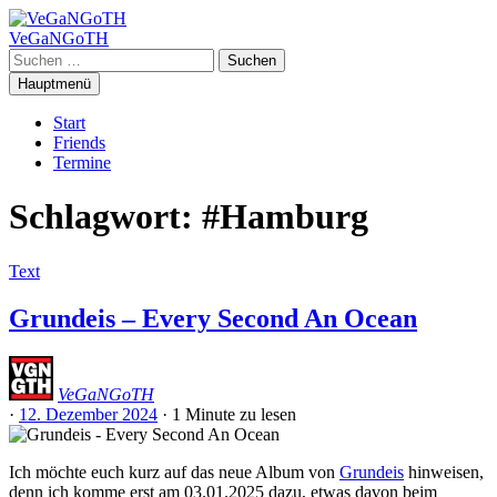
Zum
Inhalt
VeGaNGoTH
springen
Suchen
nach:
Hauptmenü
Start
Friends
Termine
Schlagwort:
#Hamburg
Text
Grundeis – Every Second An Ocean
VeGaNGoTH
·
12. Dezember 2024
·
1 Minute
zu lesen
Ich möchte euch kurz auf das neue Album von
Grundeis
hinweisen,
denn ich komme erst am 03.01.2025 dazu, etwas davon beim