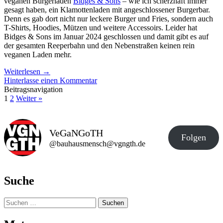
veganen Burgerladen
Bidges & Sons
– wie ich scherzhaft immer
gesagt haben, ein Klamottenladen mit angeschlossener Burgerbar.
Denn es gab dort nicht nur leckere Burger und Fries, sondern auch
T-Shirts, Hoodies, Mützen und weitere Accessoirs. Leider hat
Bidges & Sons im Januar 2024 geschlossen und damit gibt es auf
der gesamten Reeperbahn und den Nebenstraßen keinen rein
veganen Laden mehr.
Weiterlesen
→
Hinterlasse einen Kommentar
Beitragsnavigation
1
2
Weiter »
VeGaNGoTH
Folgen
@bauhausmensch@vgngth.de
Suche
Suchen
nach: