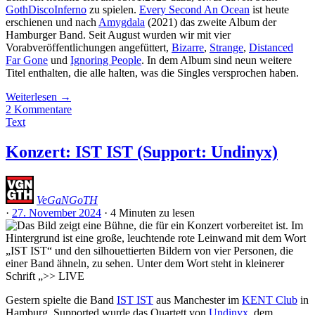
GothDiscoInferno
zu spielen.
Every Second An Ocean
ist heute
erschienen und nach
Amygdala
(2021) das zweite Album der
Hamburger Band. Seit August wurden wir mit vier
Vorabveröffentlichungen angefüttert,
Bizarre
,
Strange
,
Distanced
Far Gone
und
Ignoring People
. In dem Album sind neun weitere
Titel enthalten, die alle halten, was die Singles versprochen haben.
Weiterlesen
→
2 Kommentare
Text
Konzert: IST IST (Support: Undinyx)
VeGaNGoTH
·
27. November 2024
·
4 Minuten
zu lesen
Gestern spielte die Band
IST IST
aus Manchester im
KENT Club
in
Hamburg. Supported wurde das Quartett von
Undinyx
, dem