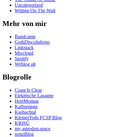
Uncategorized
Writing On The Wall
Mehr von mir
Bandcamp
GothDiscoInferno
Linkstack
Mixcloud
Spotify
Weblog alt
Blogrolle
Coast Is Clear
Elektrische Lasagne
HerrMontag
Kaffeeringe
Kasbachtal
KleinerTods FCSP Blog
KRISÚ
my astrodon.space
notizBlog