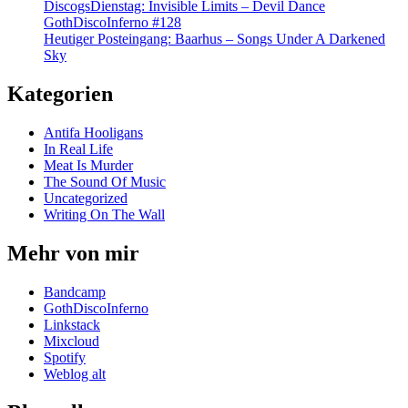
DiscogsDienstag: Invisible Limits – Devil Dance
GothDiscoInferno #128
Heutiger Posteingang: Baarhus – Songs Under A Darkened
Sky
Kategorien
Antifa Hooligans
In Real Life
Meat Is Murder
The Sound Of Music
Uncategorized
Writing On The Wall
Mehr von mir
Bandcamp
GothDiscoInferno
Linkstack
Mixcloud
Spotify
Weblog alt