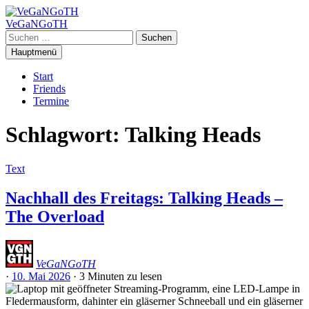
Zum
Inhalt
VeGaNGoTH
springen
Suchen
nach:
Hauptmenü
Start
Friends
Termine
Schlagwort:
Talking Heads
Text
Nachhall des Freitags: Talking Heads –
The Overload
VeGaNGoTH
·
10. Mai 2026
·
3 Minuten
zu lesen