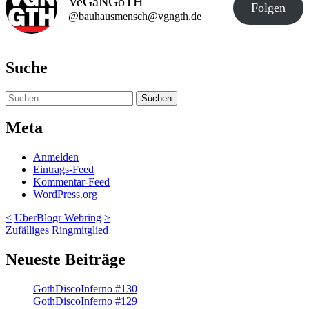
VeGaNGoTH
Folgen
@bauhausmensch@vgngth.de
Suche
Suchen
nach:
Meta
Anmelden
Eintrags-Feed
Kommentar-Feed
WordPress.org
<
UberBlogr Webring
>
Zufälliges Ringmitglied
Neueste Beiträge
GothDiscoInferno #130
GothDiscoInferno #129