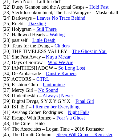
[21] Twin Noir – Luft für dich
[22] Dusty Gannon and the Agonal Gasps –
Hold Fast
[23] Steckdosenkombinat, The Last Vampyre – Maskenball
[24] Darkways –
Leaves No Trace Behind
[25] Ruebi –
Dazzling
[26] Holygram –
Still There
[27] Hallowed Hearts –
Waiting
[28] past self –
Little Death
[29] Tears for the Dying –
Cinders
[30] THE TIMELESS VALLEY –
The Ghost in You
[31] She Past Away –
Kuyu Mezar
[32] Days of Sorrow –
Who We Are
[33] IAMTHESHADOW –
So Long Lost
[34] De Ambassade –
Duistre Kamers
[35] ACTORS –
CTRL
[36] Fashion Club –
Pantomime
[37] Mercy Girl –
No Sound
[38] Undertheskin –
Always | Never
[39] Digital Drvgs, S Y Z Y G Y X –
Final Girl
[40] IST IST –
I Remember Everything
[41] Avishag Cohen Rodrigues –
Night Falls
[42] Escape With Romeo –
Fear’s a Ghost
[43] The Cure – Halo
[44] The Associates – Logan Time – 2016 Remaster
[45] The Durutti Column –
Sleep Will Come – Remaster