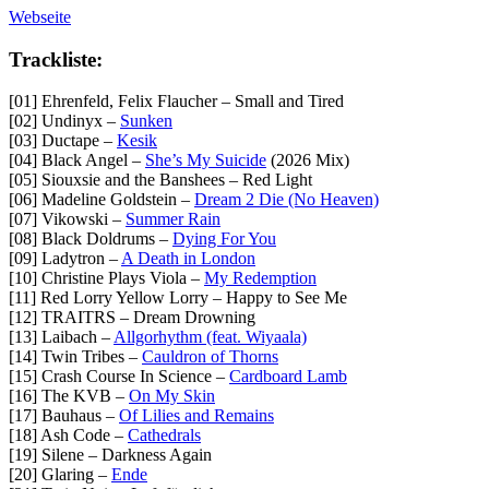
Webseite
Trackliste:
[01] Ehrenfeld, Felix Flaucher – Small and Tired
[02] Undinyx –
Sunken
[03] Ductape –
Kesik
[04] Black Angel –
She’s My Suicide
(2026 Mix)
[05] Siouxsie and the Banshees – Red Light
[06] Madeline Goldstein –
Dream 2 Die (No Heaven)
[07] Vikowski –
Summer Rain
[08] Black Doldrums –
Dying For You
[09] Ladytron –
A Death in London
[10] Christine Plays Viola –
My Redemption
[11] Red Lorry Yellow Lorry – Happy to See Me
[12] TRAITRS – Dream Drowning
[13] Laibach –
Allgorhythm (feat. Wiyaala)
[14] Twin Tribes –
Cauldron of Thorns
[15] Crash Course In Science –
Cardboard Lamb
[16] The KVB –
On My Skin
[17] Bauhaus –
Of Lilies and Remains
[18] Ash Code –
Cathedrals
[19] Silene – Darkness Again
[20] Glaring –
Ende