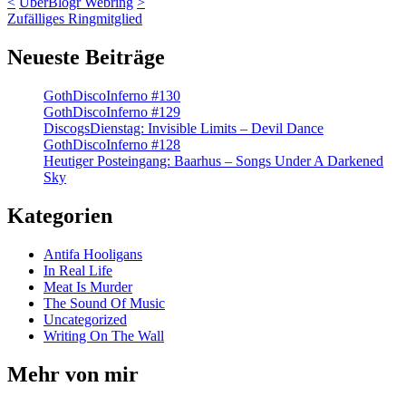
<
UberBlogr Webring
>
Zufälliges Ringmitglied
Neueste Beiträge
GothDiscoInferno #130
GothDiscoInferno #129
DiscogsDienstag: Invisible Limits – Devil Dance
GothDiscoInferno #128
Heutiger Posteingang: Baarhus – Songs Under A Darkened
Sky
Kategorien
Antifa Hooligans
In Real Life
Meat Is Murder
The Sound Of Music
Uncategorized
Writing On The Wall
Mehr von mir