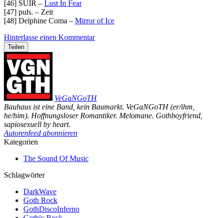
[46] SUIR –
Lust In Fear
[47] puls. – Zeit
[48] Delphine Coma –
Mirror of Ice
Hinterlasse einen Kommentar
Teilen
VeGaNGoTH
Bauhaus ist eine Band, kein Baumarkt. VeGaNGoTH (er/ihm,
he/him). Hoffnungsloser Romantiker. Melomane. Gothboyfriend,
sapiosexuell by heart.
Autorenfeed abonnieren
Kategorien
The Sound Of Music
Schlagwörter
DarkWave
Goth Rock
GothDiscoInferno
Gothic Rock