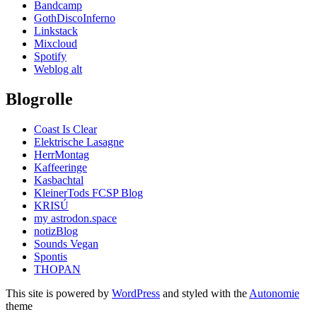
Bandcamp
GothDiscoInferno
Linkstack
Mixcloud
Spotify
Weblog alt
Blogrolle
Coast Is Clear
Elektrische Lasagne
HerrMontag
Kaffeeringe
Kasbachtal
KleinerTods FCSP Blog
KRISÚ
my astrodon.space
notizBlog
Sounds Vegan
Spontis
THOPAN
This site is powered by
WordPress
and styled with the
Autonomie
theme