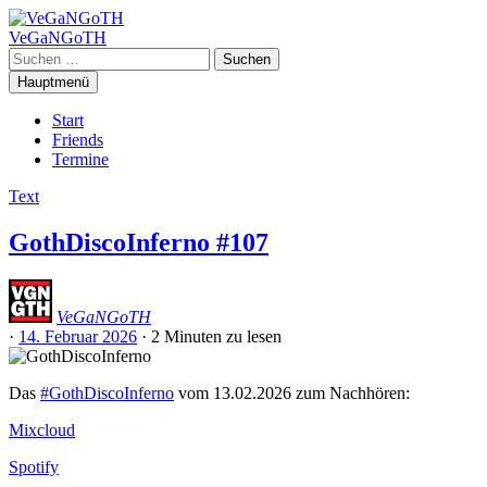
Zum
Inhalt
VeGaNGoTH
springen
Suchen
nach:
Hauptmenü
Start
Friends
Termine
Text
GothDiscoInferno #107
VeGaNGoTH
·
14. Februar 2026
·
2 Minuten
zu lesen
Das
#GothDiscoInferno
vom 13.02.2026 zum Nachhören:
Mixcloud
Spotify