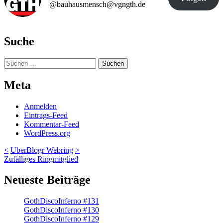
@bauhausmensch@vgngth.de
Suche
Suchen
nach:
Meta
Anmelden
Eintrags-Feed
Kommentar-Feed
WordPress.org
<
UberBlogr Webring
>
Zufälliges Ringmitglied
Neueste Beiträge
GothDiscoInferno #131
GothDiscoInferno #130
GothDiscoInferno #129