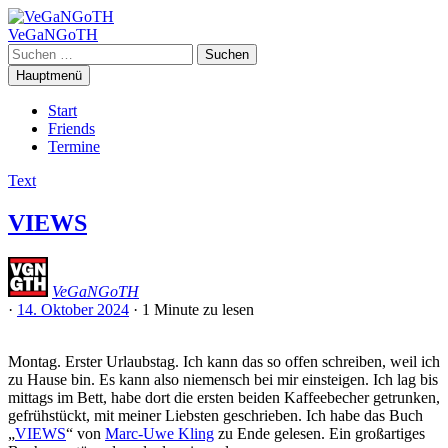
Zum
Inhalt
VeGaNGoTH
springen
Suchen
nach:
Hauptmenü
Start
Friends
Termine
Text
VIEWS
VeGaNGoTH
·
14. Oktober 2024
·
1 Minute
zu lesen
Montag. Erster Urlaubstag. Ich kann das so offen schreiben, weil ich
zu Hause bin. Es kann also niemensch bei mir einsteigen. Ich lag bis
mittags im Bett, habe dort die ersten beiden Kaffeebecher getrunken,
gefrühstückt, mit meiner Liebsten geschrieben. Ich habe das Buch
„
VIEWS
“ von
Marc-Uwe Kling
zu Ende gelesen. Ein großartiges