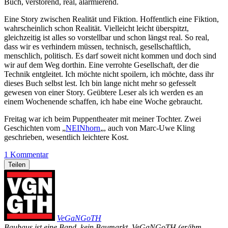
Buch, verstörend, real, alarmierend.
Eine Story zwischen Realität und Fiktion. Hoffentlich eine Fiktion,
wahrscheinlich schon Realität. Vielleicht leicht überspitzt,
gleichzeitig ist alles so vorstellbar und schon längst real. So real,
dass wir es verhindern müssen, technisch, gesellschaftlich,
menschlich, politisch. Es darf soweit nicht kommen und doch sind
wir auf dem Weg dorthin. Eine verrohte Gesellschaft, der die
Technik entgleitet. Ich möchte nicht spoilern, ich möchte, dass ihr
dieses Buch selbst lest. Ich bin lange nicht mehr so gefesselt
gewesen von einer Story. Geübtere Leser als ich werden es an
einem Wochenende schaffen, ich habe eine Woche gebraucht.
Freitag war ich beim Puppentheater mit meiner Tochter. Zwei
Geschichten vom „
NEINhorn
„, auch von Marc-Uwe Kling
geschrieben, wesentlich leichtere Kost.
1 Kommentar
Teilen
VeGaNGoTH
Bauhaus ist eine Band, kein Baumarkt. VeGaNGoTH (er/ihm,