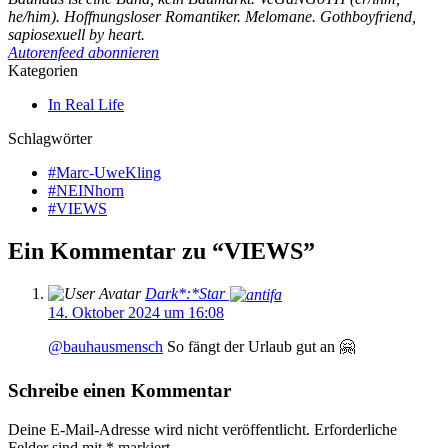
he/him). Hoffnungsloser Romantiker. Melomane. Gothboyfriend,
sapiosexuell by heart.
Autorenfeed abonnieren
Kategorien
In Real Life
Schlagwörter
#Marc-UweKling
#NEINhorn
#VIEWS
Ein Kommentar zu “
VIEWS
”
Dark*:*Star
14. Oktober 2024 um 16:08
@bauhausmensch
So fängt der Urlaub gut an 🤗
Schreibe einen Kommentar
Deine E-Mail-Adresse wird nicht veröffentlicht.
Erforderliche
Felder sind mit
*
markiert