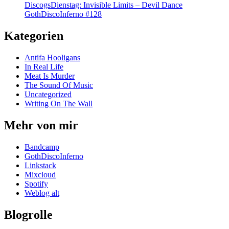
DiscogsDienstag: Invisible Limits – Devil Dance
GothDiscoInferno #128
Kategorien
Antifa Hooligans
In Real Life
Meat Is Murder
The Sound Of Music
Uncategorized
Writing On The Wall
Mehr von mir
Bandcamp
GothDiscoInferno
Linkstack
Mixcloud
Spotify
Weblog alt
Blogrolle