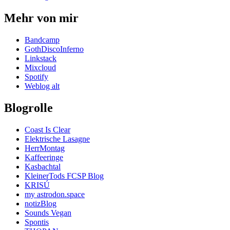
Mehr von mir
Bandcamp
GothDiscoInferno
Linkstack
Mixcloud
Spotify
Weblog alt
Blogrolle
Coast Is Clear
Elektrische Lasagne
HerrMontag
Kaffeeringe
Kasbachtal
KleinerTods FCSP Blog
KRISÚ
my astrodon.space
notizBlog
Sounds Vegan
Spontis