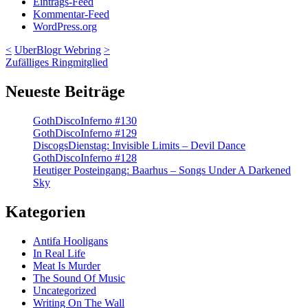
Eintrags-Feed
Kommentar-Feed
WordPress.org
<
UberBlogr Webring
>
Zufälliges Ringmitglied
Neueste Beiträge
GothDiscoInferno #130
GothDiscoInferno #129
DiscogsDienstag: Invisible Limits – Devil Dance
GothDiscoInferno #128
Heutiger Posteingang: Baarhus – Songs Under A Darkened
Sky
Kategorien
Antifa Hooligans
In Real Life
Meat Is Murder
The Sound Of Music
Uncategorized
Writing On The Wall