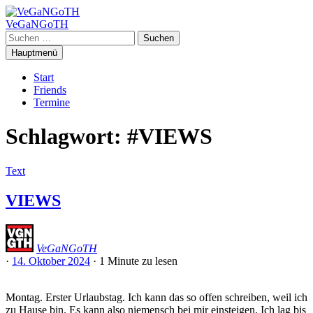
Zum
Inhalt
VeGaNGoTH
springen
Suchen
nach:
Hauptmenü
Start
Friends
Termine
Schlagwort:
#VIEWS
Text
VIEWS
VeGaNGoTH
·
14. Oktober 2024
·
1 Minute
zu lesen
Montag. Erster Urlaubstag. Ich kann das so offen schreiben, weil ich
zu Hause bin. Es kann also niemensch bei mir einsteigen. Ich lag bis