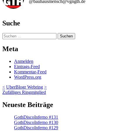
@bauhausmensch@vgngth.de
Suche
Suchen
nach:
Meta
Anmelden
Eintrags-Feed
Kommentar-Feed
WordPress.org
<
UberBlogr Webring
>
Zufälliges Ringmitglied
Neueste Beiträge
GothDiscoInferno #131
GothDiscoInferno #130
GothDiscoInferno #129