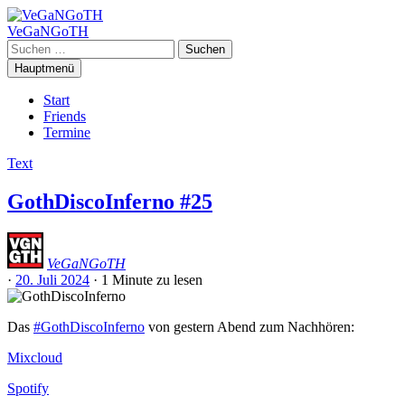
Zum
Inhalt
VeGaNGoTH
springen
Suchen
nach:
Hauptmenü
Start
Friends
Termine
Text
GothDiscoInferno #25
VeGaNGoTH
·
20. Juli 2024
·
1 Minute
zu lesen
Das
#GothDiscoInferno
von gestern Abend zum Nachhören:
Mixcloud
Spotify