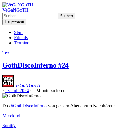
Zum
Inhalt
VeGaNGoTH
springen
Suchen
nach:
Hauptmenü
Start
Friends
Termine
Text
GothDiscoInferno #24
VeGaNGoTH
·
13. Juli 2024
·
1 Minute
zu lesen
Das
#GothDiscoInferno
von gestern Abend zum Nachhören:
Mixcloud
Spotify