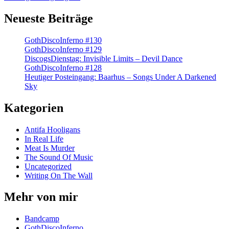
Neueste Beiträge
GothDiscoInferno #130
GothDiscoInferno #129
DiscogsDienstag: Invisible Limits – Devil Dance
GothDiscoInferno #128
Heutiger Posteingang: Baarhus – Songs Under A Darkened
Sky
Kategorien
Antifa Hooligans
In Real Life
Meat Is Murder
The Sound Of Music
Uncategorized
Writing On The Wall
Mehr von mir
Bandcamp
GothDiscoInferno