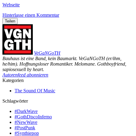
Webseite
Hinterlasse einen Kommentar
Teilen
VeGaNGoTH
Bauhaus ist eine Band, kein Baumarkt. VeGaNGoTH (er/ihm,
he/him). Hoffnungsloser Romantiker. Melomane. Gothboyfriend,
sapiosexuell by heart.
Autorenfeed abonnieren
Kategorien
The Sound Of Music
Schlagwörter
#DarkWave
#GothDiscoInferno
#NewWave
#PostPunk
#Synthiepop