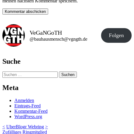
meinen nächsten Kommentar speichern.
VeGaNGoTH
Folgen
@bauhausmensch@vgngth.de
Suche
Suchen
nach:
Meta
Anmelden
Eintrags-Feed
Kommentar-Feed
WordPress.org
<
UberBlogr Webring
>
Zufälliges Ringmitglied