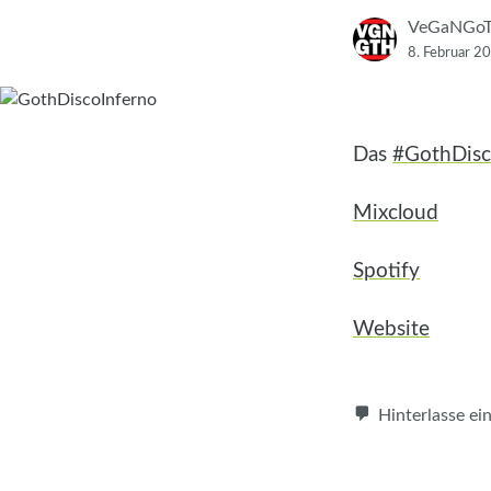
VeGaNGo
8. Februar 2
Das
#GothDisc
Mixcloud
Spotify
Website
Hinterlasse e