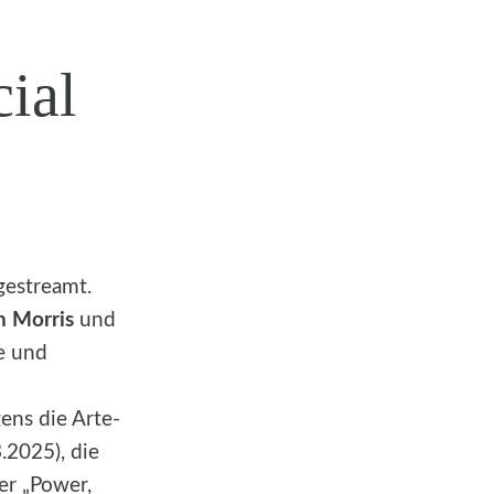
ial
estreamt.
n Morris
und
e und
ens die Arte-
3.2025), die
r „Power,