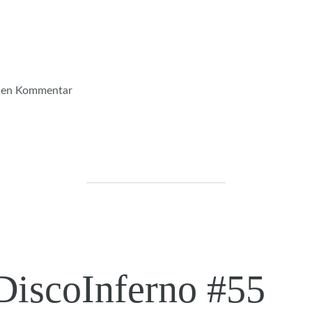
inen Kommentar
DiscoInferno #55