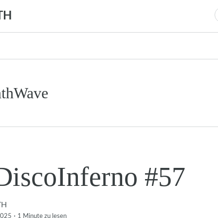
TH
n
nthWave
DiscoInferno #57
TH
·
2025
1 Minute
zu lesen