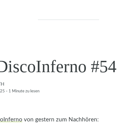
DiscoInferno #54
TH
·
025
1 Minute
zu lesen
oInferno
von gestern zum Nachhören: