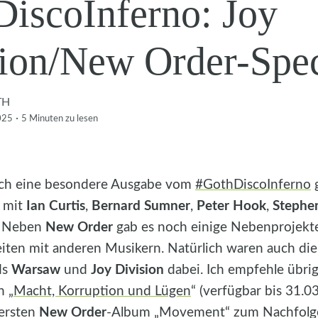
iscoInferno: Joy
ion/New Order-Spec
TH
·
025
5 Minuten
zu lesen
ich eine besondere Ausgabe vom
#GothDiscoInferno
g
 mit
Ian Curtis
,
Bernard Sumner
,
Peter Hook
,
Stephe
. Neben
New Order
gab es noch einige Nebenprojekt
ten mit anderen Musikern. Natürlich waren auch die
ds
Warsaw
und
Joy Division
dabei. Ich empfehle übrig
 „
Macht, Korruption und Lügen
“ (verfügbar bis 31.0
ersten
New Order
-Album „Movement“ zum Nachfolge