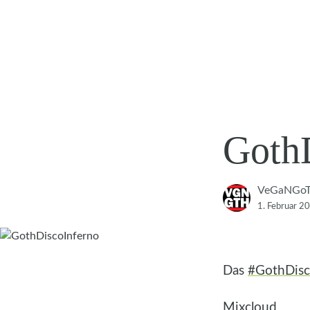
Goth
VeGaNGo
1. Februar 2
Das
#GothDisc
Mixcloud