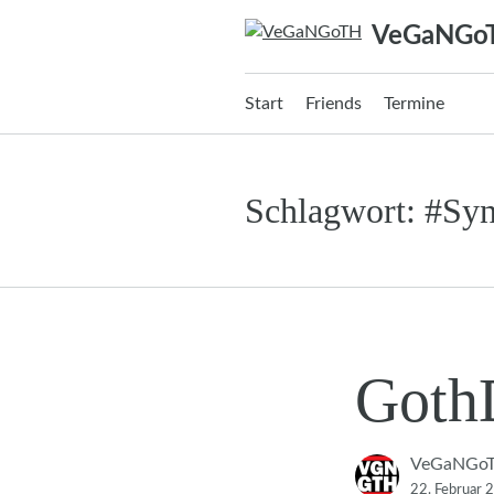
Zum
VeGaNGo
Inhalt
springen
Start
Friends
Termine
Schlagwort:
#Sy
Goth
VeGaNGo
22. Februar 