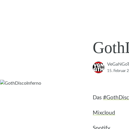
Goth
VeGaNGo
15. Februar 
Das
#GothDisc
Mixcloud
Spotify