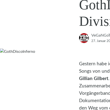
GothD
Divis
VeGaNGo
27. Januar 2
Gestern habe 
Songs von und
Gillian Gilbert
Zusammenarbei
Vorgängerban
Dokumentation
den Weg vom 