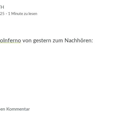
TH
·
025
1 Minute
zu lesen
oInferno
von gestern zum Nachhören:
inen Kommentar