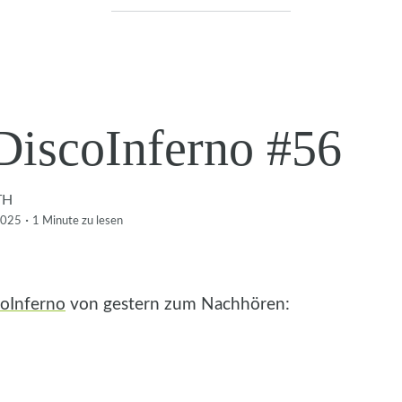
DiscoInferno #56
TH
·
2025
1 Minute
zu lesen
oInferno
von gestern zum Nachhören: