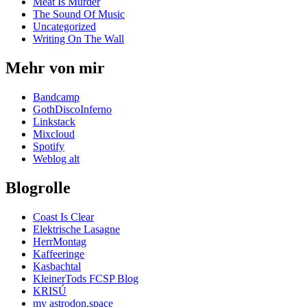
Meat Is Murder
The Sound Of Music
Uncategorized
Writing On The Wall
Mehr von mir
Bandcamp
GothDiscoInferno
Linkstack
Mixcloud
Spotify
Weblog alt
Blogrolle
Coast Is Clear
Elektrische Lasagne
HerrMontag
Kaffeeringe
Kasbachtal
KleinerTods FCSP Blog
KRISÚ
my astrodon.space