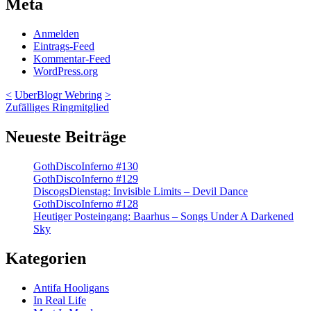
Meta
Anmelden
Eintrags-Feed
Kommentar-Feed
WordPress.org
<
UberBlogr Webring
>
Zufälliges Ringmitglied
Neueste Beiträge
GothDiscoInferno #130
GothDiscoInferno #129
DiscogsDienstag: Invisible Limits – Devil Dance
GothDiscoInferno #128
Heutiger Posteingang: Baarhus – Songs Under A Darkened
Sky
Kategorien
Antifa Hooligans
In Real Life