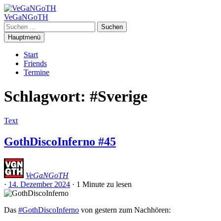
Zum
Inhalt
VeGaNGoTH
springen
Suchen
nach:
Hauptmenü
Start
Friends
Termine
Schlagwort:
#Sverige
Text
GothDiscoInferno #45
VeGaNGoTH
·
14. Dezember 2024
·
1 Minute
zu lesen
Das
#GothDiscoInferno
von gestern zum Nachhören: