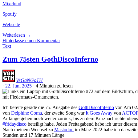
Mixcloud
Spotify
Webseite
Weiterlesen
→
Hinterlasse einen Kommentar
Text
Zum 75sten GothDiscoInferno
VeGaNGoTH
·
22. Juni 2025
·
4 Minuten
zu lesen
Ich bereite gerade die 75. Ausgabe des
GothDiscoInferno
vor. Am 02.
von
Delphine Coma
, der zweite Song war
It Goes Away
von
ACTO
Anfänge gehen noch weiter zurück, bis zu dem Kurznachrichtendienst,
#fridaydisco
beteiligt habe. Jeden Freitagabend habe ich unter diese
Nach meinem Wechsel zu
Mastodon
im März 2022 habe ich da weite
Stunden und 17 Minuten Länge.