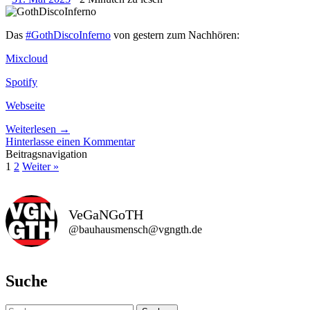
Das
#GothDiscoInferno
von gestern zum Nachhören:
Mixcloud
Spotify
Webseite
Weiterlesen
→
Hinterlasse einen Kommentar
Beitragsnavigation
1
2
Weiter »
VeGaNGoTH
@bauhausmensch@vgngth.de
Suche
Suchen