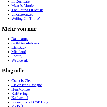
In Real Life
Meat Is Murder
The Sound Of Music
Uncategorized
Writing On The Wall
Mehr von mir
Bandcamp
GothDiscoInferno
Linkstack
Mixcloud
Spotify
Weblog alt
Blogrolle
Coast Is Clear
Elektrische Lasagne
HerrMontag
Kaffeeringe
Kasbachtal
KleinerTods FCSP Blog
KRISÚ