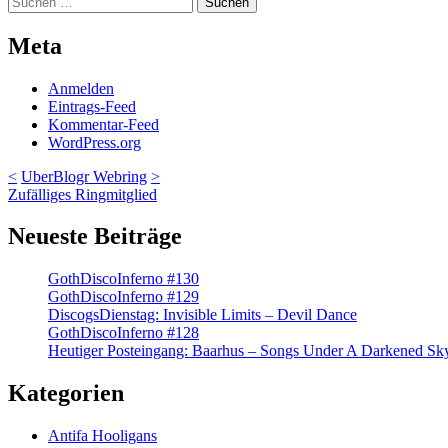
nach:
Meta
Anmelden
Eintrags-Feed
Kommentar-Feed
WordPress.org
<
UberBlogr Webring
>
Zufälliges Ringmitglied
Neueste Beiträge
GothDiscoInferno #130
GothDiscoInferno #129
DiscogsDienstag: Invisible Limits – Devil Dance
GothDiscoInferno #128
Heutiger Posteingang: Baarhus – Songs Under A Darkened Sk
Kategorien
Antifa Hooligans