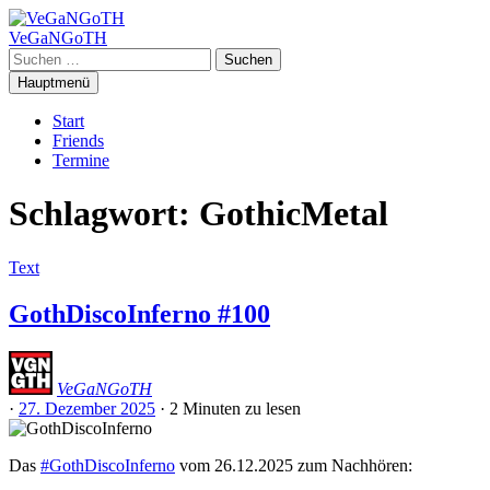
Zum
Inhalt
VeGaNGoTH
springen
Suchen
nach:
Hauptmenü
Start
Friends
Termine
Schlagwort:
GothicMetal
Text
GothDiscoInferno #100
VeGaNGoTH
·
27. Dezember 2025
·
2 Minuten
zu lesen
Das
#GothDiscoInferno
vom 26.12.2025 zum Nachhören: