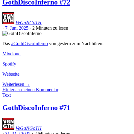
GothDiscoInferno #72
VeGaNGoTH
·
7. Juni 2025
·
2 Minuten
zu lesen
Das
#GothDiscoInferno
von gestern zum Nachhören:
Mixcloud
Spotify
Webseite
Weiterlesen
→
Hinterlasse einen Kommentar
Text
GothDiscoInferno #71
VeGaNGoTH
·
31. Mai 2025
·
2 Minuten
zu lesen