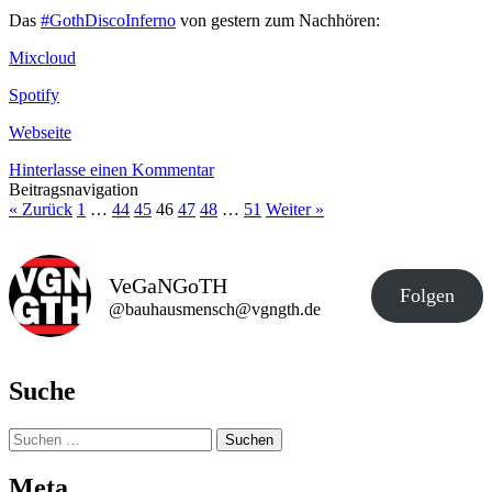
Das
#GothDiscoInferno
von gestern zum Nachhören:
Mixcloud
Spotify
Webseite
Hinterlasse einen Kommentar
Beitragsnavigation
« Zurück
1
…
44
45
46
47
48
…
51
Weiter »
VeGaNGoTH
Folgen
@bauhausmensch@vgngth.de
Suche
Suchen
nach:
Meta