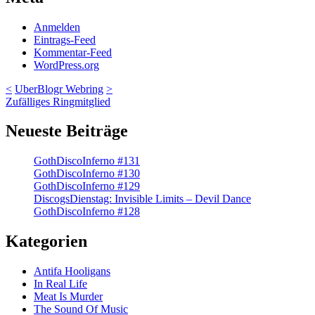
Anmelden
Eintrags-Feed
Kommentar-Feed
WordPress.org
<
UberBlogr Webring
>
Zufälliges Ringmitglied
Neueste Beiträge
GothDiscoInferno #131
GothDiscoInferno #130
GothDiscoInferno #129
DiscogsDienstag: Invisible Limits – Devil Dance
GothDiscoInferno #128
Kategorien
Antifa Hooligans
In Real Life
Meat Is Murder
The Sound Of Music