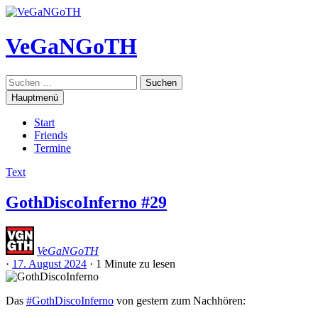
Zum
Inhalt
springen
VeGaNGoTH
Suchen
nach:
Hauptmenü
Start
Friends
Termine
Text
GothDiscoInferno #29
VeGaNGoTH
·
17. August 2024
·
1 Minute
zu lesen
Das
#GothDiscoInferno
von gestern zum Nachhören: