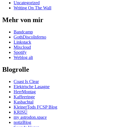
Uncategorized
Writing On The Wall
Mehr von mir
Bandcamp
GothDiscoInferno
Linkstack
Mixcloud
Spotify
Weblog alt
Blogrolle
Coast Is Clear
Elektrische Lasagne
HerrMontag
Kaffeeringe
Kasbachtal
KleinerTods FCSP Blog
KRISÚ
my astrodon.space
notizBlog