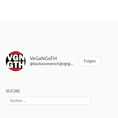
Beitragsnavigation
VeGaNGoTH
Folgen
@bauhausmensch@vgngth.de
SUCHE
Suchen
nach: