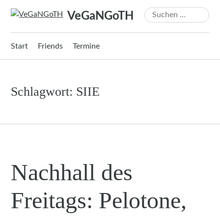
Zum
Suchen
VeGaNGoTH
Inhalt
nach:
springen
Start
Friends
Termine
Schlagwort:
SIIE
Nachhall des
Freitags: Pelotone,