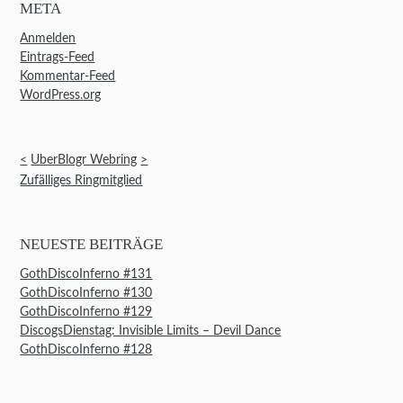
META
Anmelden
Eintrags-Feed
Kommentar-Feed
WordPress.org
<
UberBlogr Webring
>
Zufälliges Ringmitglied
NEUESTE BEITRÄGE
GothDiscoInferno #131
GothDiscoInferno #130
GothDiscoInferno #129
DiscogsDienstag: Invisible Limits – Devil Dance
GothDiscoInferno #128