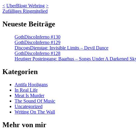
<
UberBlogr Webring
>
Zufälliges Ringmitglied
Neueste Beiträge
GothDiscoInferno #130
GothDiscoInferno #129
DiscogsDienstag: Invisible Limits – Devil Dance
GothDiscoInferno #128
Heutiger Posteingang: Baarhus – Songs Under A Darkened Sk
Kategorien
Antifa Hooligans
In Real Life
Meat Is Murder
The Sound Of Music
Uncategorized
Writing On The Wall
Mehr von mir