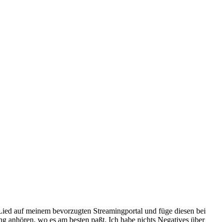
 Lied auf meinem bevorzugten Streamingportal und füge diesen bei
ng anhören, wo es am besten paßt. Ich habe nichts Negatives über