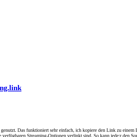
ng.link
genutzt. Das funktioniert sehr einfach, ich kopiere den Link zu einem
e verfügbaren Streaming-Optionen verlinkt sind. So kann jede:r den So