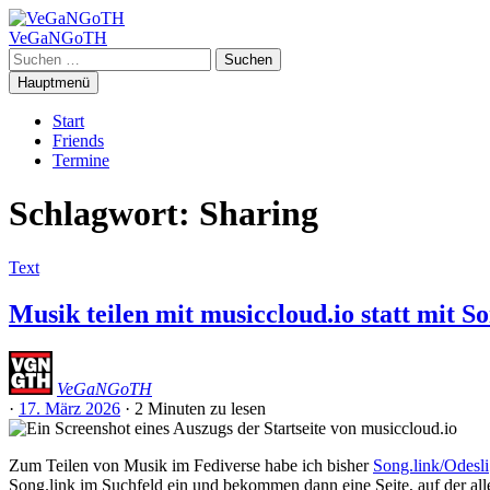
Zum
Inhalt
VeGaNGoTH
springen
Suchen
nach:
Hauptmenü
Start
Friends
Termine
Schlagwort:
Sharing
Text
Musik teilen mit musiccloud.io statt mit So
VeGaNGoTH
·
17. März 2026
·
2 Minuten
zu lesen
Zum Teilen von Musik im Fediverse habe ich bisher
Song.link/Odesli
Song.link im Suchfeld ein und bekommen dann eine Seite, auf der all