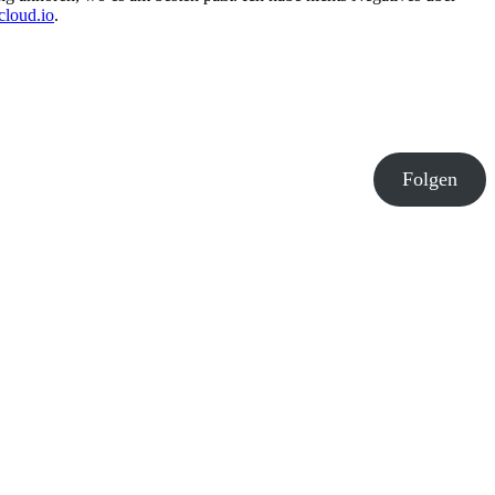
cloud.io
.
Folgen