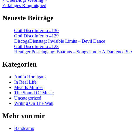
<
UberBlogr Webring
>
Zufälliges Ringmitglied
Neueste Beiträge
GothDiscoInferno #130
GothDiscoInferno #129
DiscogsDienstag: Invisible Limits – Devil Dance
GothDiscoInferno #128
Heutiger Posteingang: Baarhus – Songs Under A Darkened Sk
Kategorien
Antifa Hooligans
In Real Life
Meat Is Murder
The Sound Of Music
Uncategorized
Writing On The Wall
Mehr von mir
Bandcamp