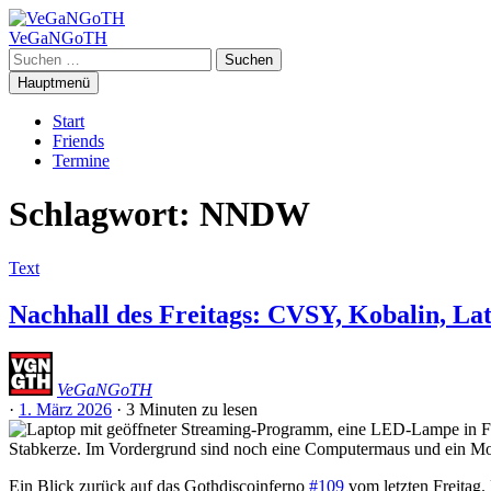
Zum
Inhalt
VeGaNGoTH
springen
Suchen
nach:
Hauptmenü
Start
Friends
Termine
Schlagwort:
NNDW
Text
Nachhall des Freitags: CVSY, Kobalin, La
VeGaNGoTH
·
1. März 2026
·
3 Minuten
zu lesen
Ein Blick zurück auf das Gothdiscoinferno
#109
vom letzten Freitag.