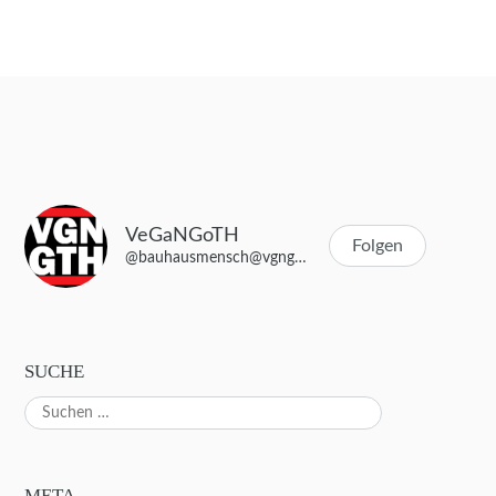
Beitragsnavigation
VeGaNGoTH
Folgen
@bauhausmensch@vgngth.de
SUCHE
Suchen
nach:
META