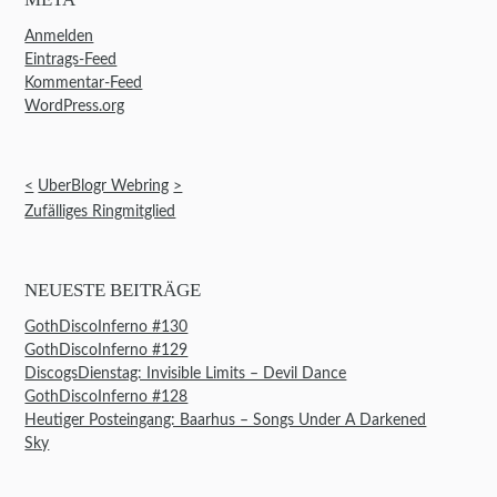
Anmelden
Eintrags-Feed
Kommentar-Feed
WordPress.org
<
UberBlogr Webring
>
Zufälliges Ringmitglied
NEUESTE BEITRÄGE
GothDiscoInferno #130
GothDiscoInferno #129
DiscogsDienstag: Invisible Limits – Devil Dance
GothDiscoInferno #128
Heutiger Posteingang: Baarhus – Songs Under A Darkened
Sky