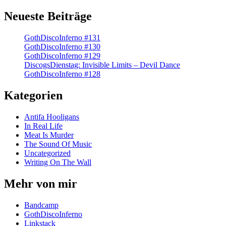
Neueste Beiträge
GothDiscoInferno #131
GothDiscoInferno #130
GothDiscoInferno #129
DiscogsDienstag: Invisible Limits – Devil Dance
GothDiscoInferno #128
Kategorien
Antifa Hooligans
In Real Life
Meat Is Murder
The Sound Of Music
Uncategorized
Writing On The Wall
Mehr von mir
Bandcamp
GothDiscoInferno
Linkstack