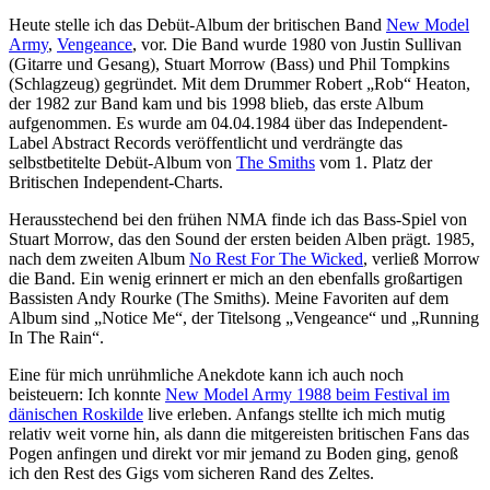
Heute stelle ich das Debüt-Album der britischen Band
New Model
Army
,
Vengeance
, vor. Die Band wurde 1980 von Justin Sullivan
(Gitarre und Gesang), Stuart Morrow (Bass) und Phil Tompkins
(Schlagzeug) gegründet. Mit dem Drummer Robert „Rob“ Heaton,
der 1982 zur Band kam und bis 1998 blieb, das erste Album
aufgenommen. Es wurde am 04.04.1984 über das Independent-
Label Abstract Records veröffentlicht und verdrängte das
selbstbetitelte Debüt-Album von
The Smiths
vom 1. Platz der
Britischen Independent-Charts.
Herausstechend bei den frühen NMA finde ich das Bass-Spiel von
Stuart Morrow, das den Sound der ersten beiden Alben prägt. 1985,
nach dem zweiten Album
No Rest For The Wicked
, verließ Morrow
die Band. Ein wenig erinnert er mich an den ebenfalls großartigen
Bassisten Andy Rourke (The Smiths). Meine Favoriten auf dem
Album sind „Notice Me“, der Titelsong „Vengeance“ und „Running
In The Rain“.
Eine für mich unrühmliche Anekdote kann ich auch noch
beisteuern: Ich konnte
New Model Army 1988 beim Festival im
dänischen Roskilde
live erleben. Anfangs stellte ich mich mutig
relativ weit vorne hin, als dann die mitgereisten britischen Fans das
Pogen anfingen und direkt vor mir jemand zu Boden ging, genoß
ich den Rest des Gigs vom sicheren Rand des Zeltes.