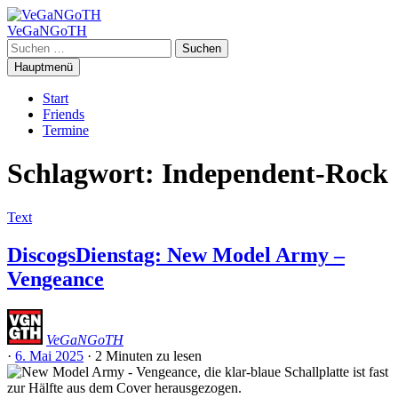
Zum
Inhalt
VeGaNGoTH
springen
Suchen
nach:
Hauptmenü
Start
Friends
Termine
Schlagwort:
Independent-Rock
Text
DiscogsDienstag: New Model Army –
Vengeance
VeGaNGoTH
·
6. Mai 2025
·
2 Minuten
zu lesen