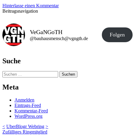
Hinterlasse einen Kommentar
Beitragsnavigation
VeGaNGoTH
Folgen
@bauhausmensch@vgngth.de
Suche
Suchen
nach:
Meta
Anmelden
Eintrags-Feed
Kommentar-Feed
WordPress.org
<
UberBlogr Webring
>
Zufälliges Ringmitglied