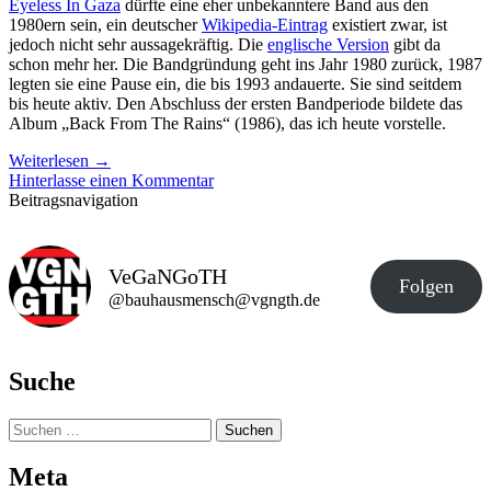
Eyeless In Gaza
dürfte eine eher unbekanntere Band aus den
1980ern sein, ein deutscher
Wikipedia-Eintrag
existiert zwar, ist
jedoch nicht sehr aussagekräftig. Die
englische Version
gibt da
schon mehr her. Die Bandgründung geht ins Jahr 1980 zurück, 1987
legten sie eine Pause ein, die bis 1993 andauerte. Sie sind seitdem
bis heute aktiv. Den Abschluss der ersten Bandperiode bildete das
Album „Back From The Rains“ (1986), das ich heute vorstelle.
Weiterlesen
→
Hinterlasse einen Kommentar
Beitragsnavigation
VeGaNGoTH
Folgen
@bauhausmensch@vgngth.de
Suche
Suchen
nach:
Meta