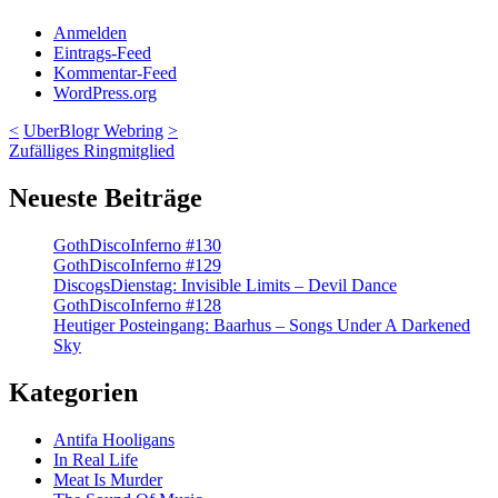
Anmelden
Eintrags-Feed
Kommentar-Feed
WordPress.org
<
UberBlogr Webring
>
Zufälliges Ringmitglied
Neueste Beiträge
GothDiscoInferno #130
GothDiscoInferno #129
DiscogsDienstag: Invisible Limits – Devil Dance
GothDiscoInferno #128
Heutiger Posteingang: Baarhus – Songs Under A Darkened
Sky
Kategorien
Antifa Hooligans
In Real Life
Meat Is Murder