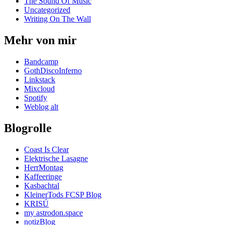
The Sound Of Music
Uncategorized
Writing On The Wall
Mehr von mir
Bandcamp
GothDiscoInferno
Linkstack
Mixcloud
Spotify
Weblog alt
Blogrolle
Coast Is Clear
Elektrische Lasagne
HerrMontag
Kaffeeringe
Kasbachtal
KleinerTods FCSP Blog
KRISÚ
my astrodon.space
notizBlog