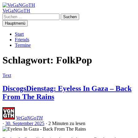
Zum
Inhalt
VeGaNGoTH
springen
Suchen
nach:
Hauptmenü
Start
Friends
Termine
Schlagwort:
FolkPop
Text
DiscogsDienstag: Eyeless In Gaza – Back
From The Rains
VeGaNGoTH
·
30. September 2025
·
2 Minuten
zu lesen