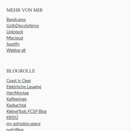
MEHR VON MIR
Bandcamp
GothDiscoInferno
Linkstack
Mixcloud
Spotify
Weblog alt
BLOGROLLE
Coast Is Clear
Elektrische Lasagne
HerrMontag
Kaffeeringe
Kasbachtal
KleinerTods FCSP Blog
KRISÚ
my astrodon.space
notizBlog