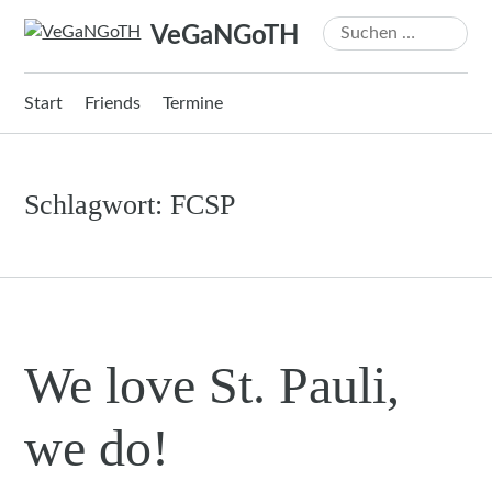
Zum
Suchen
VeGaNGoTH
Inhalt
nach:
springen
Start
Friends
Termine
Schlagwort:
FCSP
We love St. Pauli,
we do!