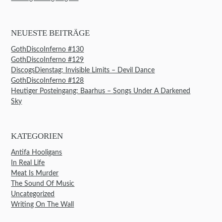
NEUESTE BEITRÄGE
GothDiscoInferno #130
GothDiscoInferno #129
DiscogsDienstag: Invisible Limits – Devil Dance
GothDiscoInferno #128
Heutiger Posteingang: Baarhus – Songs Under A Darkened
Sky
KATEGORIEN
Antifa Hooligans
In Real Life
Meat Is Murder
The Sound Of Music
Uncategorized
Writing On The Wall