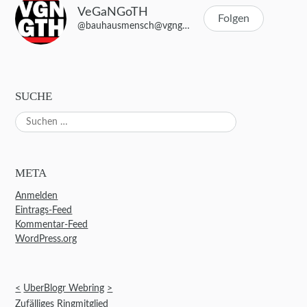
VeGaNGoTH
Folgen
@bauhausmensch@vgngth.de
SUCHE
Suchen
nach:
META
Anmelden
Eintrags-Feed
Kommentar-Feed
WordPress.org
<
UberBlogr Webring
>
Zufälliges Ringmitglied