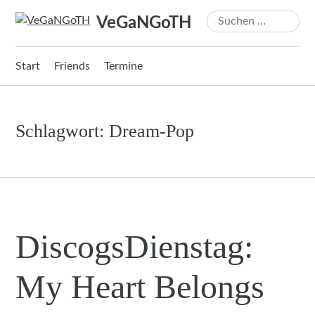
Zum
Suchen
VeGaNGoTH
Inhalt
nach:
springen
Start
Friends
Termine
Schlagwort:
Dream-Pop
DiscogsDienstag:
My Heart Belongs