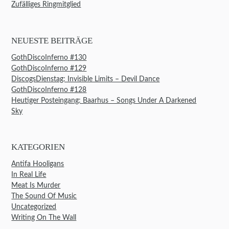
Zufälliges Ringmitglied
NEUESTE BEITRÄGE
GothDiscoInferno #130
GothDiscoInferno #129
DiscogsDienstag: Invisible Limits – Devil Dance
GothDiscoInferno #128
Heutiger Posteingang: Baarhus – Songs Under A Darkened
Sky
KATEGORIEN
Antifa Hooligans
In Real Life
Meat Is Murder
The Sound Of Music
Uncategorized
Writing On The Wall