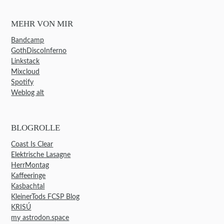
MEHR VON MIR
Bandcamp
GothDiscoInferno
Linkstack
Mixcloud
Spotify
Weblog alt
BLOGROLLE
Coast Is Clear
Elektrische Lasagne
HerrMontag
Kaffeeringe
Kasbachtal
KleinerTods FCSP Blog
KRISÚ
my astrodon.space