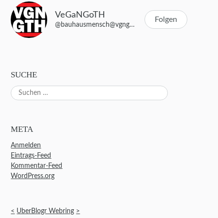
VeGaNGoTH
Folgen
@bauhausmensch@vgngth.de
SUCHE
Suchen
nach:
META
Anmelden
Eintrags-Feed
Kommentar-Feed
WordPress.org
<
UberBlogr Webring
>